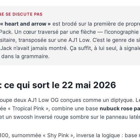
NE SE DISCUTE PAS
« heart and arrow »
est brodé sur la première de prop
 Pack. Un cœur traversé par une flèche — l’iconographie
sitaire, transposée sur une AJ1 Low. C’est le genre de s
Jack n’avait jamais montré. Ça suffit, à lui seul, à signa
 dans la grammaire.
: ce qui sort le 22 mai 2026
groupe deux AJ1 Low OG conçues comme un diptyque. L
lée « Tropical Pink », combine une base
nubuck rose pa
l et un swoosh inversé rouge sombre sur le panneau latér
00, surnommée « Shy Pink », inverse la logique : base 