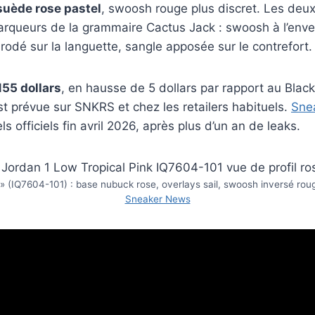
suède rose pastel
, swoosh rouge plus discret. Les deux
arqueurs de la grammaire Cactus Jack : swoosh à l’enve
rodé sur la languette, sangle apposée sur le contrefort.
155 dollars
, en hausse de 5 dollars par rapport au Bla
st prévue sur SNKRS et chez les retailers habituels.
Sne
ls officiels fin avril 2026, après plus d’un an de leaks.
 » (IQ7604-101) : base nubuck rose, overlays sail, swoosh inversé ro
Sneaker News