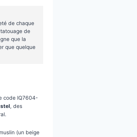
reté de chaque
 tatouage de
igne que la
ler que quelque
e code IQ7604-
stel
, des
al.
muslin (un beige