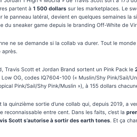
ir Jordan 1 High « Mocha » de Travis Scott sort à 175 dol
ires partent à
1 500 dollars
sur les marketplaces. Le sw
ur le panneau latéral, devient en quelques semaines la s
e du sneaker game depuis le branding Off-White de Virg
nne ne se demande si la collab va durer. Tout le monde 
e après.
d, Travis Scott et Jordan Brand sortent un Pink Pack le
1 Low OG, codes IQ7604-100 (« Muslin/Shy Pink/Sail/Uni
pical Pink/Sail/Shy Pink/Muslin »), à 155 dollars chacun
st la quinzième sortie d’une collab qui, depuis 2019, a ve
e reconnaissable entre cent. Dans les faits, c’est la
prem
is Scott s’autorise à sortir des earth tones
. Et ça cha