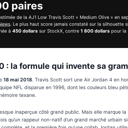
0 paires
estimée de la AJ1 Low Travis Scott « Medium Olive » en s
News
. Le plus haut score jamais constaté sur la silhouette s
nnée à
450 dollars
sur StockX, contre
1 800 dollars
pour la
 : la formule qui invente sa gra
le
18 mai 2018
. Travis Scott sort une Air Jordan 4 en 
quipe NFL disparue en 1996, dont les couleurs bleu pétr
mémoire texane.
esque inaperçue côté grand public. Mais elle marque la s
 fois qu’un rappeur non-natif d’un grand marché urbain s
 complète, et la première fois qu’une collab Jordan util