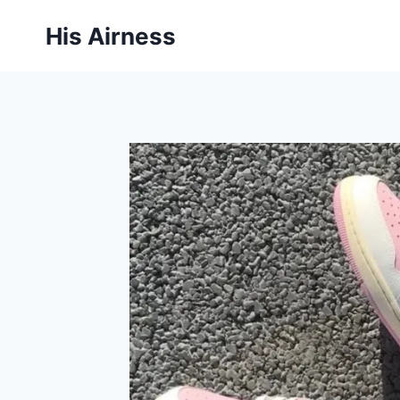
Aller
His Airness
au
contenu