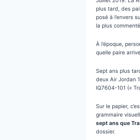
Juillet 2019. La A
plus tard, des pa
posé à l’envers s
la plus commenté
À l’époque, perso
quelle paire arriv
Sept ans plus tar
deux Air Jordan 
IQ7604-101 (« Tro
Sur le papier, c’e
grammaire visuell
sept ans que Trav
dossier.