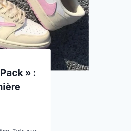
 Pack » :
mière