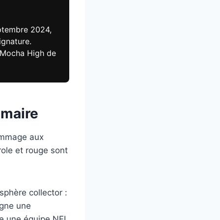
eptembre 2024,
ignature.
 Mocha High de
mmaire
hommage aux
ole et rouge sont
phère collector :
igne une
ise une équipe NFL