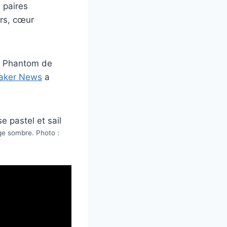
 paires
rs, cœur
ck Phantom de
aker News
a
uge sombre. Photo :