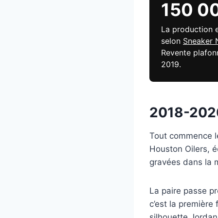
150 00
La production 
selon
Sneaker 
Revente plafo
2019.
2018-2020
Tout commence 
Houston Oilers, é
gravées dans la 
La paire passe pr
c’est la première
silhouette Jordan