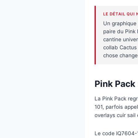
LE DÉTAIL QUI 
Un graphique
paire du Pink
cantine univer
collab Cactus 
chose change
Pink Pack 
La Pink Pack re
101, parfois appe
overlays cuir sai
Le code IQ7604-1